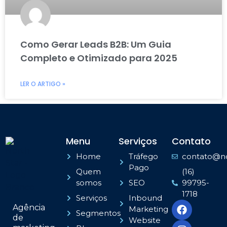
Como Gerar Leads B2B: Um Guia
Completo e Otimizado para 2025
LER O ARTIGO »
Menu
Serviços
Contato
Home
Tráfego
contato@no
Pago
Quem
(16)
somos
SEO
99795-
1718
Serviços
Inbound
Agência
Marketing
Segmentos
de
Website