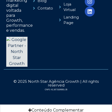
marketing
Blog
Loja
digital
Contato
Virtual
voltada
para
Landing
Growth,
Page
performance
e vendas.
© 2025 North Star Agência Growth | All rights
reserved
CNPJ: 41.167.510/0001-35
Conteúdo Complementar