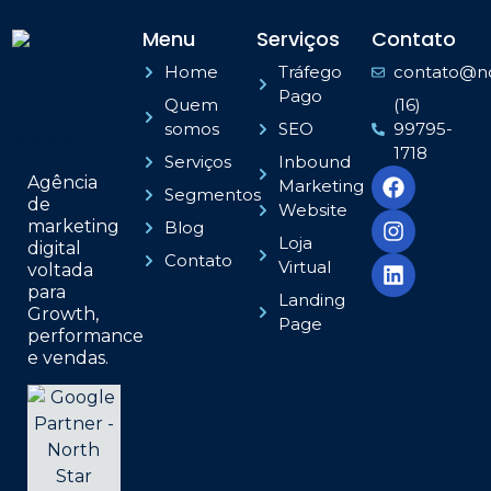
Menu
Serviços
Contato
Home
Tráfego
contato@no
Pago
Quem
(16)
somos
SEO
99795-
1718
Serviços
Inbound
Agência
Marketing
Segmentos
de
Website
marketing
Blog
Loja
digital
Contato
Virtual
voltada
para
Landing
Growth,
Page
performance
e vendas.