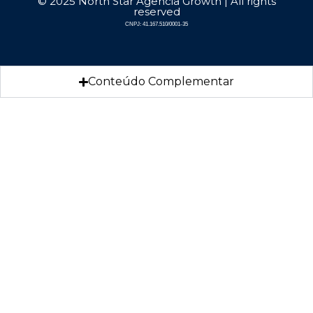
© 2025 North Star Agência Growth | All rights
reserved
CNPJ: 41.167.510/0001-35
Conteúdo Complementar