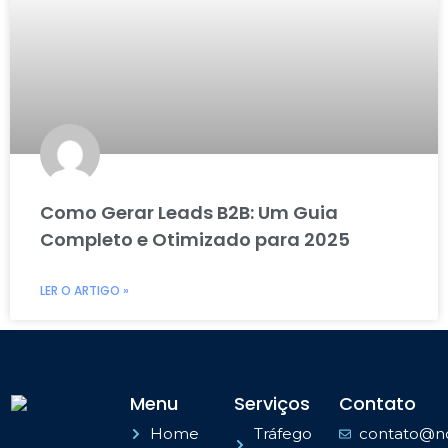
Como Gerar Leads B2B: Um Guia
Completo e Otimizado para 2025
LER O ARTIGO »
Menu
Serviços
Contato
Home
Tráfego
contato@no