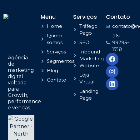
Menu
Serviços
Contato
Home
Tráfego
contato@no
Pago
Quem
(16)
somos
SEO
99795-
1718
Serviços
Inbound
Agência
Marketing
Segmentos
de
Website
marketing
Blog
Loja
digital
Contato
Virtual
voltada
para
Landing
Growth,
Page
performance
e vendas.